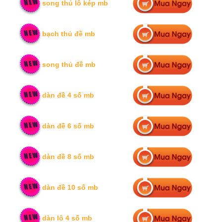
song thủ lô kép mb
bạch thủ đề mb
song thủ đề mb
dàn đề 4 số mb
dàn đề 6 số mb
dàn đề 8 số mb
dàn đề 10 số mb
dàn lô 4 số mb