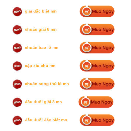
giải đặc biệt mn
chuẩn giải 8 mn
chuẩn bao lô mn
cặp xỉu chủ mn
chuẩn song thủ lô mn
đầu đuôi giải 8 mn
đầu đuôi đặc biệt mn