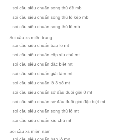
soi cầu siêu chuẩn song thủ đề mb
soi cầu siêu chuẩn song thủ lô kép mb
soi cầu siêu chuẩn song thủ lô mb
Soi cầu xs miền trung
soi cầu siêu chuẩn bao lô mt
soi cầu siêu chuẩn cặp xíu chủ mt
soi cầu siêu chuẩn đặc biệt mt
soi cầu siêu chuẩn giải tám mt
soi cầu siêu chuẩn lô 3 số mt
soi cầu siêu chuẩn sớ đầu đuôi giải 8 mt
soi cầu siêu chuẩn sớ đầu đuôi giải đặc biệt mt
soi cầu siêu chuẩn song thủ lô mt
soi cầu siêu chuẩn xíu chủ mt
Soi cầu xs miền nam
soi cầu siêu chuẩn bao lô mn