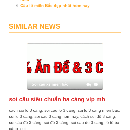
Cầu lô miền Bắc đẹp nhất hôm nay
SIMILAR NEWS
Soi cầu xs miền bắc
85
soi cầu siêu chuẩn ba càng víp mb
cách soi lô 3 càng, soi cau lo 3 cang, soi lo 3 cang mien bac,
soi lo 3 cang, soi cau 3 cang hom nay, cách soi đề 3 càng,
soi cầu đề 3 càng, soi đề 3 càng, soi cau de 3 cang, lô tô ba
càng, soi …