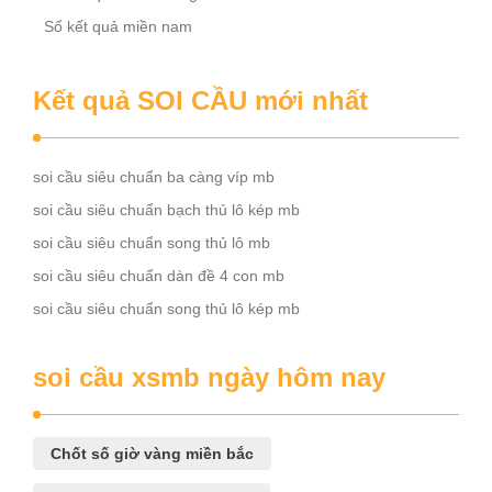
Số kết quả miền nam
Kết quả SOI CẦU mới nhất
soi cầu siêu chuẩn ba càng víp mb
soi cầu siêu chuẩn bạch thủ lô kép mb
soi cầu siêu chuẩn song thủ lô mb
soi cầu siêu chuẩn dàn đề 4 con mb
soi cầu siêu chuẩn song thủ lô kép mb
soi cầu xsmb ngày hôm nay
Chốt số giờ vàng miền bắc