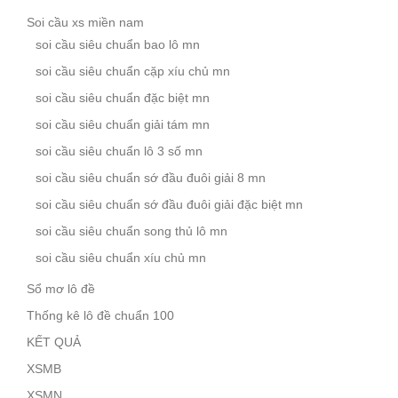
Soi cầu xs miền nam
soi cầu siêu chuẩn bao lô mn
soi cầu siêu chuẩn cặp xíu chủ mn
soi cầu siêu chuẩn đặc biệt mn
soi cầu siêu chuẩn giải tám mn
soi cầu siêu chuẩn lô 3 số mn
soi cầu siêu chuẩn sớ đầu đuôi giải 8 mn
soi cầu siêu chuẩn sớ đầu đuôi giải đặc biệt mn
soi cầu siêu chuẩn song thủ lô mn
soi cầu siêu chuẩn xíu chủ mn
Sổ mơ lô đề
Thống kê lô đề chuẩn 100
KẾT QUẢ
XSMB
XSMN