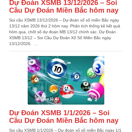
Dự Đoán XSMB 13/12/2026 – Soi
Cầu Dự Đoán Miền Bắc hôm nay
Soi cầu XSMB 13/12/2026 – Dự đoán xổ số miền Bắc ngày
13/12 năm 2026 thứ 2 hôm nay. Phân tích thống kê kết quả
hôm qua, chốt số dự đoán MB 13/12 chính xác. Dự Đoán
XSMB 13/12 – Soi Cầu Dự Đoán Xổ Số Miền Bắc ngày
13/12/2026. …
Sổ mơ lô đề
2
Dự Đoán XSMB 1/1/2026 – Soi
Cầu Dự Đoán Miền Bắc hôm nay
Soi cầu XSMB 1/1/2026 – Dự đoán xổ số miền Bắc ngày 1/1