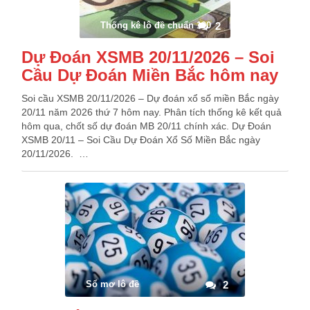
Thống kê lô đề chuẩn 100
2
Dự Đoán XSMB 20/11/2026 – Soi
Cầu Dự Đoán Miền Bắc hôm nay
Soi cầu XSMB 20/11/2026 – Dự đoán xổ số miền Bắc ngày
20/11 năm 2026 thứ 7 hôm nay. Phân tích thống kê kết quả
hôm qua, chốt số dự đoán MB 20/11 chính xác. Dự Đoán
XSMB 20/11 – Soi Cầu Dự Đoán Xổ Số Miền Bắc ngày
20/11/2026. …
Sổ mơ lô đề
2