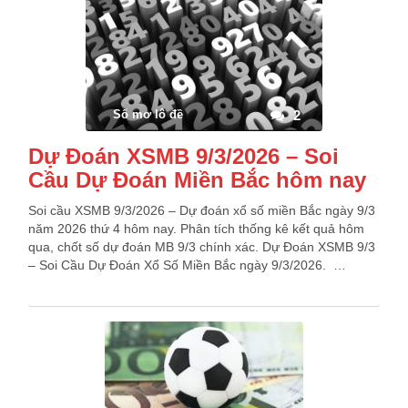
Sổ mơ lô đề
2
Dự Đoán XSMB 9/3/2026 – Soi
Cầu Dự Đoán Miền Bắc hôm nay
Soi cầu XSMB 9/3/2026 – Dự đoán xổ số miền Bắc ngày 9/3
năm 2026 thứ 4 hôm nay. Phân tích thống kê kết quả hôm
qua, chốt số dự đoán MB 9/3 chính xác. Dự Đoán XSMB 9/3
– Soi Cầu Dự Đoán Xổ Số Miền Bắc ngày 9/3/2026. …