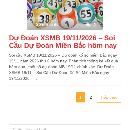
Sổ mơ lô đề
2
Dự Đoán XSMB 19/11/2026 – Soi
Cầu Dự Đoán Miền Bắc hôm nay
Soi cầu XSMB 19/11/2026 – Dự đoán xổ số miền Bắc ngày
19/11 năm 2026 thứ 6 hôm nay. Phân tích thống kê kết quả
hôm qua, chốt số dự đoán MB 19/11 chính xác. Dự Đoán
XSMB 19/11 – Soi Cầu Dự Đoán Xổ Số Miền Bắc ngày
19/11/2026. …
1
2
Tiếp theo