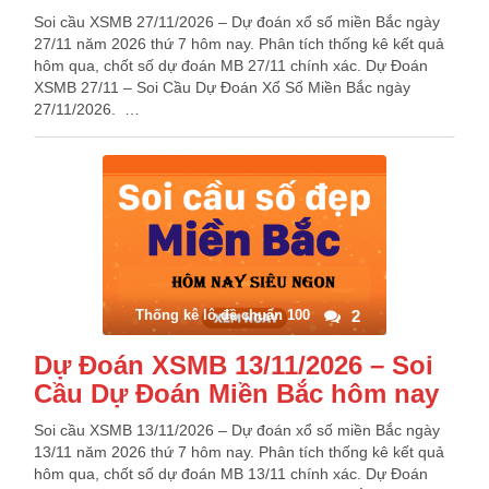
Soi cầu XSMB 27/11/2026 – Dự đoán xổ số miền Bắc ngày
27/11 năm 2026 thứ 7 hôm nay. Phân tích thống kê kết quả
hôm qua, chốt số dự đoán MB 27/11 chính xác. Dự Đoán
XSMB 27/11 – Soi Cầu Dự Đoán Xổ Số Miền Bắc ngày
27/11/2026. …
Thống kê lô đề chuẩn 100
2
Dự Đoán XSMB 13/11/2026 – Soi
Cầu Dự Đoán Miền Bắc hôm nay
Soi cầu XSMB 13/11/2026 – Dự đoán xổ số miền Bắc ngày
13/11 năm 2026 thứ 7 hôm nay. Phân tích thống kê kết quả
hôm qua, chốt số dự đoán MB 13/11 chính xác. Dự Đoán