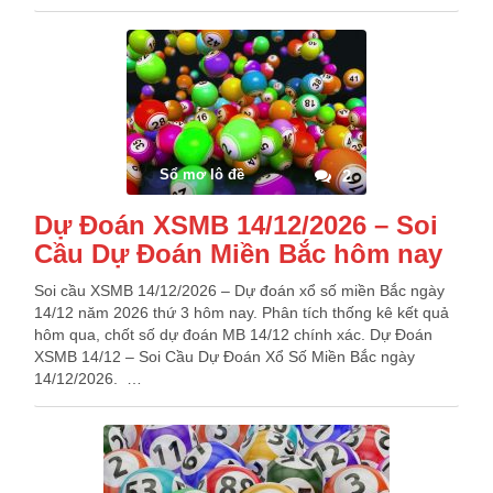
Sổ mơ lô đề
2
Dự Đoán XSMB 14/12/2026 – Soi
Cầu Dự Đoán Miền Bắc hôm nay
Soi cầu XSMB 14/12/2026 – Dự đoán xổ số miền Bắc ngày
14/12 năm 2026 thứ 3 hôm nay. Phân tích thống kê kết quả
hôm qua, chốt số dự đoán MB 14/12 chính xác. Dự Đoán
XSMB 14/12 – Soi Cầu Dự Đoán Xổ Số Miền Bắc ngày
14/12/2026. …