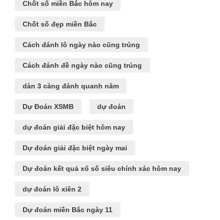
Chốt số miền Bắc hôm nay
Chốt số đẹp miền Bắc
Cách đánh lô ngày nào cũng trúng
Cách đánh đề ngày nào cũng trúng
dàn 3 càng đánh quanh năm
Dự Đoán XSMB
dự đoán
dự đoán giải đặc biệt hôm nay
Dự đoán giải đặc biệt ngày mai
Dự đoán kết quả xổ số siêu chính xác hôm nay
dự đoán lô xiên 2
Dự đoán miền Bắc ngày 11