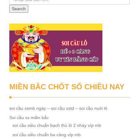
Search
MIỀN BẮC CHỐT SỐ CHIỀU NAY
soi cầu xsmb ngày – soi cầu xstd – soi cầu nuôi lô
Soi cầu xs miền bắc
soi cầu siêu chuẩn bạch thủ lô 2 nháy víp mb
soi cầu siêu chuẩn ba càng víp mb