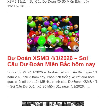
XSMB 13/11 – Soi Cầu Dự Đoán Xổ Số Miền Bắc ngày
13/11/2026. …
Sổ mơ lô đề
2
Dự Đoán XSMB 4/1/2026 – Soi
Cầu Dự Đoán Miền Bắc hôm nay
Soi cầu XSMB 4/1/2026 – Dự đoán xổ số miền Bắc ngày 4/1
năm 2026 thứ 3 hôm nay. Phân tích thống kê kết quả hôm
qua, chốt số dự đoán MB 4/1 chính xác. Dự Đoán XSMB 4/1
– Soi Cầu Dự Đoán Xổ Số Miền Bắc ngày 4/1/2026. …