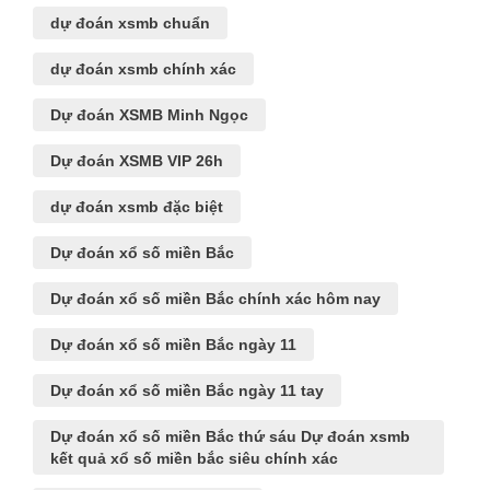
dự đoán xsmb chuẩn
dự đoán xsmb chính xác
Dự đoán XSMB Minh Ngọc
Dự đoán XSMB VIP 26h
dự đoán xsmb đặc biệt
Dự đoán xổ số miền Bắc
Dự đoán xổ số miền Bắc chính xác hôm nay
Dự đoán xổ số miền Bắc ngày 11
Dự đoán xổ số miền Bắc ngày 11 tay
Dự đoán xổ số miền Bắc thứ sáu Dự đoán xsmb
kết quả xổ số miền bắc siêu chính xác