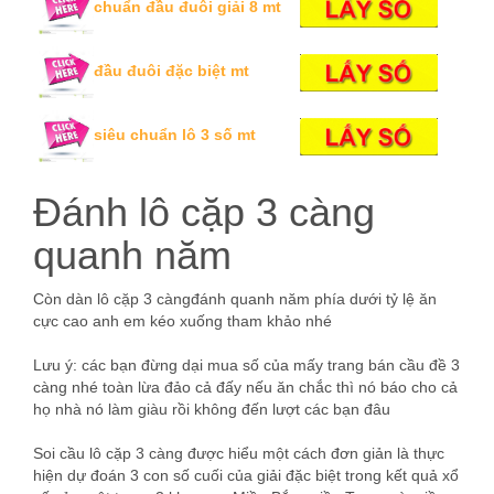
chuẩn đầu đuôi giải 8 mt
đầu đuôi đặc biệt mt
siêu chuẩn lô 3 số mt
Đánh lô cặp 3 càng
quanh năm
Còn dàn lô cặp 3 càngđánh quanh năm phía dưới tỷ lệ ăn
cực cao anh em kéo xuống tham khảo nhé
Lưu ý: các bạn đừng dại mua số của mấy trang bán cầu đề 3
càng nhé toàn lừa đảo cả đấy nếu ăn chắc thì nó báo cho cả
họ nhà nó làm giàu rồi không đến lượt các bạn đâu
Soi cầu lô cặp 3 càng được hiểu một cách đơn giản là thực
hiện dự đoán 3 con số cuối của giải đặc biệt trong kết quả xổ