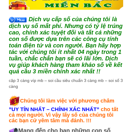
Dịch vụ cấp số của chúng tôi là
dịch vụ số mất phí. Nhưng có tỷ lệ trúng
cao, chính xác tuyệt đối và tất cả những
con số được dựa trên các công cụ tính
toán điện tử và con người. Bạn hãy hợp
tác với chúng tôi ít nhất 04 ngày trong 1
tuần, chắc chắn bạn sẽ có lãi lớn. Dịch
vụ giúp khách hàng tham khảo số về kết
quả cầu 3 miền chính xác nhất !!
cặp 3 càng víp mb – soi cầu siêu chuẩn 3 càng mb – soi số 3
càng
Chúng tôi làm việc với phương châm
”UY TÍN NHẤT – CHÍNH XÁC NHẤT”
cho tất
cả mọi người. Vì vậy lấy số của chúng tôi
các bạn cứ yêm tâm mà đánh. !!!
Mang đến cho bạn những con số