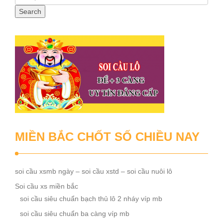
Search
MIỀN BẮC CHỐT SỐ CHIỀU NAY
soi cầu xsmb ngày – soi cầu xstd – soi cầu nuôi lô
Soi cầu xs miền bắc
soi cầu siêu chuẩn bạch thủ lô 2 nháy víp mb
soi cầu siêu chuẩn ba càng víp mb