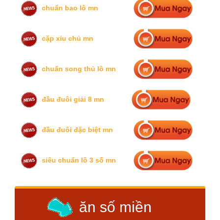
chuẩn bao lô mn
cặp xỉu chủ mn
chuẩn song thủ lô mn
đầu đuôi giải 8 mn
đầu đuôi đặc biệt mn
siêu chuẩn lô 3 số mn
ăn số miền