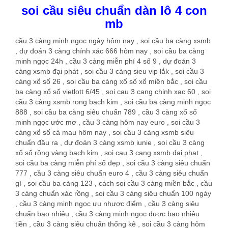
soi cầu siêu chuẩn dàn lô 4 con
mb
cầu 3 càng minh ngọc ngày hôm nay , soi cầu ba càng xsmb
, dự đoán 3 càng chính xác 666 hôm nay , soi cầu ba càng
minh ngọc 24h , cầu 3 càng miễn phí 4 số 9 , dự đoán 3
càng xsmb đại phát , soi cầu 3 càng sieu vip lắk , soi cầu 3
càng xổ số 26 , soi cầu ba càng xổ số xổ miền bắc , soi cầu
ba càng xổ số vietlott 6/45 , soi cau 3 cang chinh xac 60 , soi
cầu 3 càng xsmb rong bach kim , soi cầu ba càng minh ngọc
888 , soi cầu ba càng siêu chuẩn 789 , cầu 3 càng xổ số
minh ngọc ước mơ , cầu 3 càng hôm nay euro , soi cầu 3
càng xổ số cà mau hôm nay , soi cầu 3 càng xsmb siêu
chuẩn đầu ra , dự đoán 3 càng xsmb iunie , soi cầu 3 càng
xổ số rồng vàng bạch kim , soi cau 3 cang xsmb đai phat ,
soi cầu ba càng miễn phí số đẹp , soi cầu 3 càng siêu chuẩn
777 , cầu 3 càng siêu chuẩn euro 4 , cầu 3 càng siêu chuẩn
gì , soi cầu ba càng 123 , cách soi cầu 3 càng miền bắc , cầu
3 càng chuẩn xác rồng , soi cầu 3 càng siêu chuẩn 100 ngày
, cầu 3 càng minh ngọc ưu nhược điểm , cầu 3 càng siêu
chuẩn bao nhiêu , cầu 3 càng minh ngọc được bao nhiêu
tiền , cầu 3 càng siêu chuẩn thống kê , soi cầu 3 càng hôm