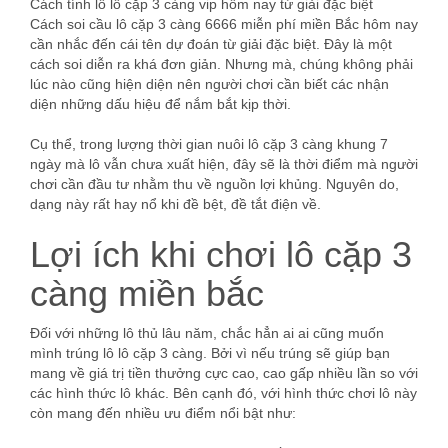
Cách tính lô lô cặp 3 càng vip hôm nay từ giải đặc biệt
Cách soi cầu lô cặp 3 càng 6666 miễn phí miền Bắc hôm nay
cần nhắc đến cái tên dự đoán từ giải đặc biệt. Đây là một
cách soi diễn ra khá đơn giản. Nhưng mà, chúng không phải
lúc nào cũng hiện diện nên người chơi cần biết các nhận
diện những dấu hiệu để nắm bắt kịp thời.
Cụ thể, trong lượng thời gian nuôi lô cặp 3 càng khung 7
ngày mà lô vẫn chưa xuất hiện, đây sẽ là thời điểm mà người
chơi cần đầu tư nhằm thu về nguồn lợi khủng. Nguyên do,
dạng này rất hay nổ khi đề bệt, đề tắt điện về.
Lợi ích khi chơi lô cặp 3
càng miền bắc
Đối với những lô thủ lâu năm, chắc hẳn ai ai cũng muốn
mình trúng lô lô cặp 3 càng. Bởi vì nếu trúng sẽ giúp bạn
mang về giá trị tiền thưởng cực cao, cao gấp nhiều lần so với
các hình thức lô khác. Bên cạnh đó, với hình thức chơi lô này
còn mang đến nhiều ưu điểm nổi bật như: