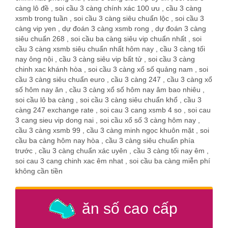
càng lô đề , soi cầu 3 càng chính xác 100 ưu , cầu 3 càng
xsmb trong tuần , soi cầu 3 càng siêu chuẩn lộc , soi cầu 3
càng vip yen , dự đoán 3 càng xsmb rong , dự đoán 3 càng
siêu chuẩn 268 , soi cầu ba càng siêu vip chuẩn nhất , soi
cầu 3 càng xsmb siêu chuẩn nhất hôm nay , cầu 3 càng tối
nay ông nội , cầu 3 càng siêu vip bất tử , soi cầu 3 càng
chinh xac khánh hòa , soi cầu 3 càng xổ số quảng nam , soi
cầu 3 càng siêu chuẩn euro , cầu 3 càng 247 , cầu 3 càng xổ
số hôm nay ăn , cầu 3 càng xổ số hôm nay âm bao nhiêu ,
soi cầu lô ba càng , soi cầu 3 càng siêu chuẩn khổ , cầu 3
càng 247 exchange rate , soi cau 3 cang xsmb 4 so , soi cau
3 cang sieu vip dong nai , soi cầu xổ số 3 càng hôm nay ,
cầu 3 càng xsmb 99 , cầu 3 càng minh ngọc khuôn mặt , soi
cầu ba càng hôm nay hòa , cầu 3 càng siêu chuẩn phía
trước , cầu 3 càng chuẩn xác uyên , cầu 3 càng tối nay êm ,
soi cau 3 cang chinh xac êm nhat , soi cầu ba càng miễn phí
không cần tiền
ăn số cao cấp