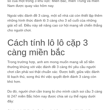
số của một trong 3 khu vực: Miền Bắc, miền Trung và miền
Nam được quay vào hôm nay.
Ngoài việc đánh đề 3 càng, một số nhà cái còn thiết lập thêm
những hình thức đánh lô 3 càng cho 3 số cuối của những
giải xổ số. Điều này sẽ nâng cao cơ hội mang về chiến thắng
cho người chơi.
Cách tính lô lô cặp 3
càng miền bắc
Trong trường hợp, anh em mong muốn mang về số tiền
thưởng khủng với việc đánh đề 3 càng thì yêu cầu người
chơi cần phải soi thật chuẩn xác. Được biết, giữa việc đánh
lô bạch thủ, song thủ thì việc quyết định đánh 3 càng còn
khó hơn.
Do đó, người chơi cần trang bị cho mình cách soi cầu 3 càng
lô 247 miền Bắc hôm nay được chia sẻ cụ thể ngay dưới
đây: