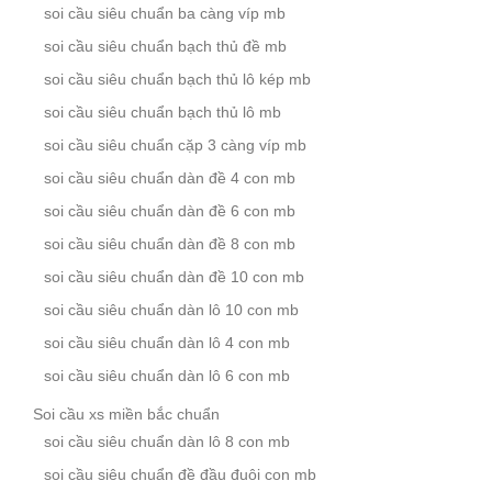
soi cầu siêu chuẩn ba càng víp mb
soi cầu siêu chuẩn bạch thủ đề mb
soi cầu siêu chuẩn bạch thủ lô kép mb
soi cầu siêu chuẩn bạch thủ lô mb
soi cầu siêu chuẩn cặp 3 càng víp mb
soi cầu siêu chuẩn dàn đề 4 con mb
soi cầu siêu chuẩn dàn đề 6 con mb
soi cầu siêu chuẩn dàn đề 8 con mb
soi cầu siêu chuẩn dàn đề 10 con mb
soi cầu siêu chuẩn dàn lô 10 con mb
soi cầu siêu chuẩn dàn lô 4 con mb
soi cầu siêu chuẩn dàn lô 6 con mb
Soi cầu xs miền bắc chuẩn
soi cầu siêu chuẩn dàn lô 8 con mb
soi cầu siêu chuẩn đề đầu đuôi con mb