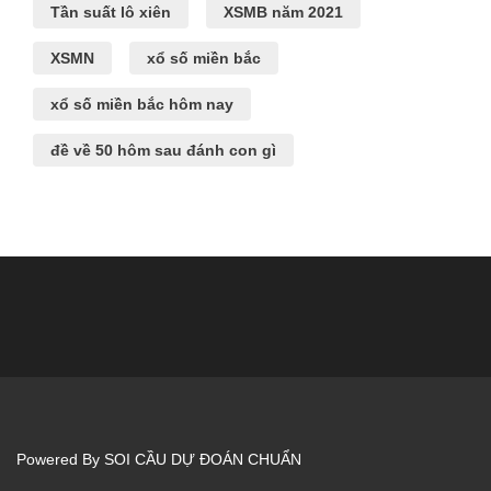
Tần suất lô xiên
XSMB năm 2021
XSMN
xổ số miền bắc
xổ số miền bắc hôm nay
đề về 50 hôm sau đánh con gì
Powered By
SOI CẦU DỰ ĐOÁN CHUẨN