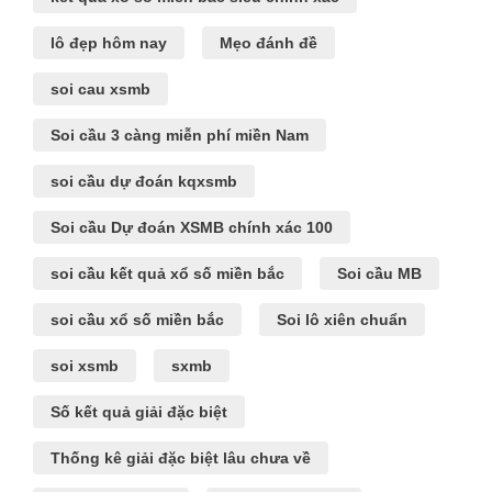
lô đẹp hôm nay
Mẹo đánh đề
soi cau xsmb
Soi cầu 3 càng miễn phí miền Nam
soi cầu dự đoán kqxsmb
Soi cầu Dự đoán XSMB chính xác 100
soi cầu kết quả xổ số miền bắc
Soi cầu MB
soi cầu xổ số miền bắc
Soi lô xiên chuẩn
soi xsmb
sxmb
Số kết quả giải đặc biệt
Thống kê giải đặc biệt lâu chưa về