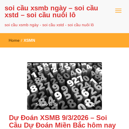
soi cầu xsmb ngày – soi cầu
xstd – soi cầu nuôi lô
soi cầu xsmb ngày - soi cầu xstd - soi cầu nuôi lô
Home
/
XSMN
Sổ mơ lô đề
2
Dự Đoán XSMB 9/3/2026 – Soi
Cầu Dự Đoán Miền Bắc hôm nay