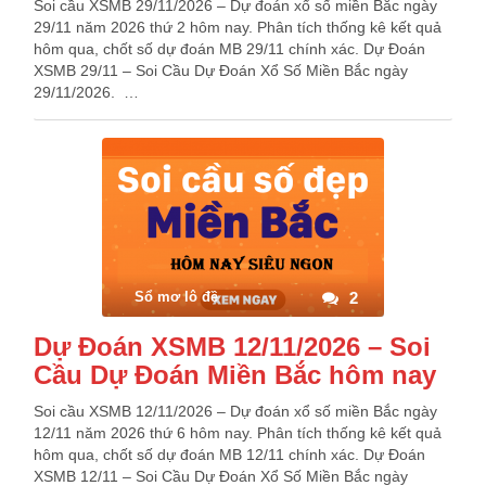
Soi cầu XSMB 29/11/2026 – Dự đoán xổ số miền Bắc ngày
29/11 năm 2026 thứ 2 hôm nay. Phân tích thống kê kết quả
hôm qua, chốt số dự đoán MB 29/11 chính xác. Dự Đoán
XSMB 29/11 – Soi Cầu Dự Đoán Xổ Số Miền Bắc ngày
29/11/2026. …
Sổ mơ lô đề
2
Dự Đoán XSMB 12/11/2026 – Soi
Cầu Dự Đoán Miền Bắc hôm nay
Soi cầu XSMB 12/11/2026 – Dự đoán xổ số miền Bắc ngày
12/11 năm 2026 thứ 6 hôm nay. Phân tích thống kê kết quả
hôm qua, chốt số dự đoán MB 12/11 chính xác. Dự Đoán
XSMB 12/11 – Soi Cầu Dự Đoán Xổ Số Miền Bắc ngày