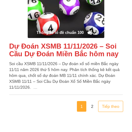
Thống kê lô đề chuẩn 100
2
Dự Đoán XSMB 11/11/2026 – Soi
Cầu Dự Đoán Miền Bắc hôm nay
Soi cầu XSMB 11/11/2026 – Dự đoán xổ số miền Bắc ngày
11/11 năm 2026 thứ 5 hôm nay. Phân tích thống kê kết quả
hôm qua, chốt số dự đoán MB 11/11 chính xác. Dự Đoán
XSMB 11/11 – Soi Cầu Dự Đoán Xổ Số Miền Bắc ngày
11/11/2026. …
1
2
Tiếp theo