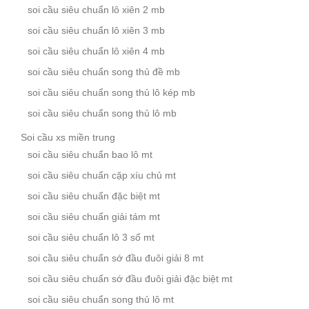
soi cầu siêu chuẩn lô xiên 2 mb
soi cầu siêu chuẩn lô xiên 3 mb
soi cầu siêu chuẩn lô xiên 4 mb
soi cầu siêu chuẩn song thủ đề mb
soi cầu siêu chuẩn song thủ lô kép mb
soi cầu siêu chuẩn song thủ lô mb
Soi cầu xs miền trung
soi cầu siêu chuẩn bao lô mt
soi cầu siêu chuẩn cặp xíu chủ mt
soi cầu siêu chuẩn đặc biệt mt
soi cầu siêu chuẩn giải tám mt
soi cầu siêu chuẩn lô 3 số mt
soi cầu siêu chuẩn sớ đầu đuôi giải 8 mt
soi cầu siêu chuẩn sớ đầu đuôi giải đặc biệt mt
soi cầu siêu chuẩn song thủ lô mt