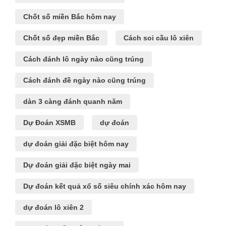
Chốt số miền Bắc hôm nay
Chốt số đẹp miền Bắc
Cách soi cầu lô xiên
Cách đánh lô ngày nào cũng trúng
Cách đánh đề ngày nào cũng trúng
dàn 3 càng đánh quanh năm
Dự Đoán XSMB
dự đoán
dự đoán giải đặc biệt hôm nay
Dự đoán giải đặc biệt ngày mai
Dự đoán kết quả xổ số siêu chính xác hôm nay
dự đoán lô xiên 2