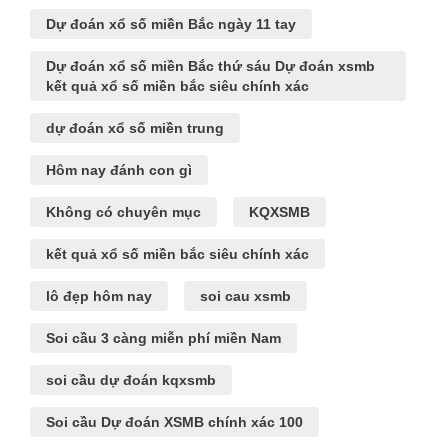
Dự đoán xổ số miền Bắc ngày 11 tay
Dự đoán xổ số miền Bắc thứ sáu Dự đoán xsmb
kết quả xổ số miền bắc siêu chính xác
dự đoán xổ số miền trung
Hôm nay đánh con gì
Không có chuyên mục
KQXSMB
kết quả xổ số miền bắc siêu chính xác
lô đẹp hôm nay
soi cau xsmb
Soi cầu 3 càng miễn phí miền Nam
soi cầu dự đoán kqxsmb
Soi cầu Dự đoán XSMB chính xác 100