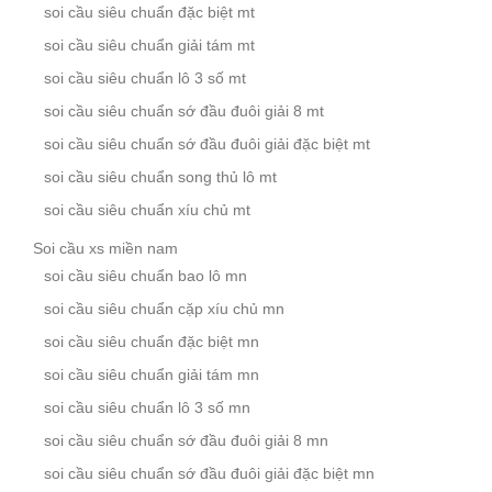
soi cầu siêu chuẩn đặc biệt mt
soi cầu siêu chuẩn giải tám mt
soi cầu siêu chuẩn lô 3 số mt
soi cầu siêu chuẩn sớ đầu đuôi giải 8 mt
soi cầu siêu chuẩn sớ đầu đuôi giải đặc biệt mt
soi cầu siêu chuẩn song thủ lô mt
soi cầu siêu chuẩn xíu chủ mt
Soi cầu xs miền nam
soi cầu siêu chuẩn bao lô mn
soi cầu siêu chuẩn cặp xíu chủ mn
soi cầu siêu chuẩn đặc biệt mn
soi cầu siêu chuẩn giải tám mn
soi cầu siêu chuẩn lô 3 số mn
soi cầu siêu chuẩn sớ đầu đuôi giải 8 mn
soi cầu siêu chuẩn sớ đầu đuôi giải đặc biệt mn