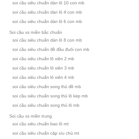
soi cầu siêu chuẩn dàn lô 10 con mb
soi cầu siêu chuẩn dàn lô 4 con mb
soi cầu siêu chuẩn dàn lô 6 con mb
Soi cầu xs miền bắc chuẩn
soi cầu siêu chuẩn dàn lô 8 con mb
soi cầu siêu chuẩn đề đầu đuôi con mb
soi cầu siêu chuẩn lô xiên 2 mb
soi cầu siêu chuẩn lô xiên 3 mb
soi cầu siêu chuẩn lô xiên 4 mb
soi cầu siêu chuẩn song thủ đề mb
soi cầu siêu chuẩn song thủ lô kép mb
soi cầu siêu chuẩn song thủ lô mb
Soi cầu xs miền trung
soi cầu siêu chuẩn bao lô mt
soi cầu siêu chuẩn cặp xíu chủ mt