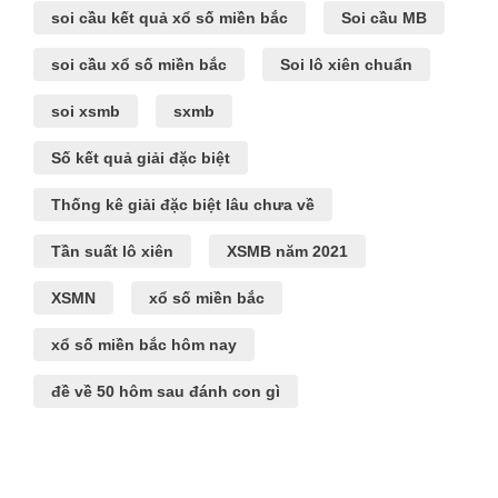
soi cầu kết quả xổ số miền bắc
Soi cầu MB
soi cầu xổ số miền bắc
Soi lô xiên chuẩn
soi xsmb
sxmb
Số kết quả giải đặc biệt
Thống kê giải đặc biệt lâu chưa về
Tần suất lô xiên
XSMB năm 2021
XSMN
xổ số miền bắc
xổ số miền bắc hôm nay
đề về 50 hôm sau đánh con gì