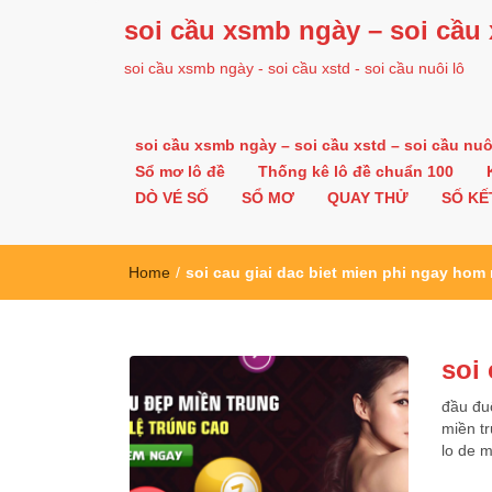
soi cầu xsmb ngày – soi cầu 
soi cầu xsmb ngày - soi cầu xstd - soi cầu nuôi lô
soi cầu xsmb ngày – soi cầu xstd – soi cầu nuô
Sổ mơ lô đề
Thống kê lô đề chuẩn 100
DÒ VÉ SỐ
SỔ MƠ
QUAY THỬ
SỐ KẾ
Home
/
soi cau giai dac biet mien phi ngay hom 
soi
đầu đuô
miền t
lo de 