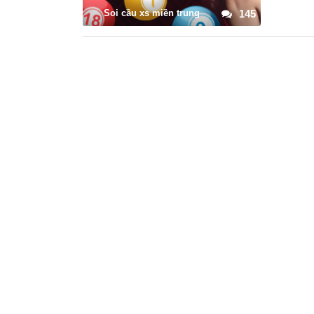
Soi cầu xs miền trung
145