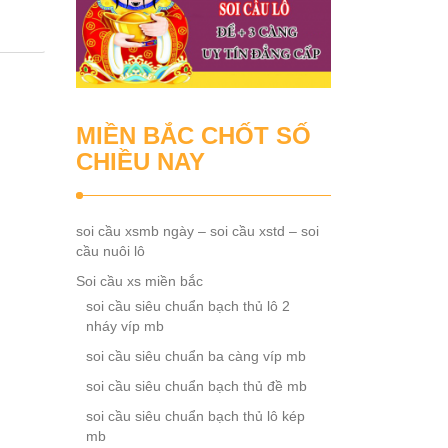
MIỀN BẮC CHỐT SỐ
CHIỀU NAY
soi cầu xsmb ngày – soi cầu xstd – soi
cầu nuôi lô
Soi cầu xs miền bắc
soi cầu siêu chuẩn bạch thủ lô 2
nháy víp mb
soi cầu siêu chuẩn ba càng víp mb
soi cầu siêu chuẩn bạch thủ đề mb
soi cầu siêu chuẩn bạch thủ lô kép
mb