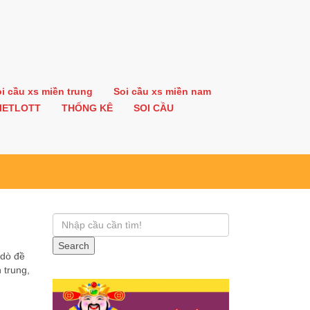
i cầu xs miền trung
Soi cầu xs miền nam
IETLOTT
THỐNG KÊ
SOI CẦU
Search
 dò đề
 trung,