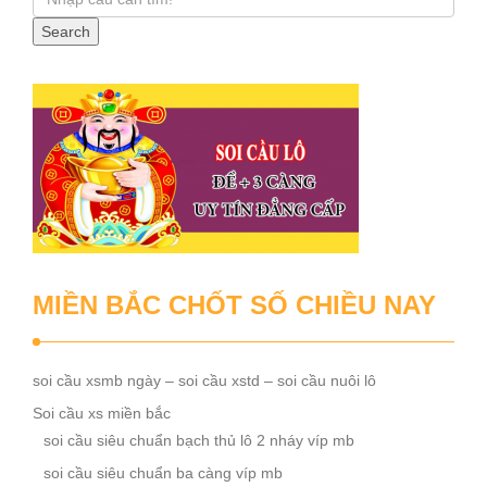
Search
MIỀN BẮC CHỐT SỐ CHIỀU NAY
soi cầu xsmb ngày – soi cầu xstd – soi cầu nuôi lô
Soi cầu xs miền bắc
soi cầu siêu chuẩn bạch thủ lô 2 nháy víp mb
soi cầu siêu chuẩn ba càng víp mb