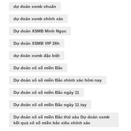
dự đoán xsmb chuẩn
dự đoán xsmb chính xác
Dự đoán XSMB Minh Ngọc
Dự đoán XSMB VIP 26h
dự đoán xsmb đặc biệt
Dự đoán xổ số miền Bắc
Dự đoán xổ số miền Bắc chính xác hôm nay
Dự đoán xổ số miền Bắc ngày 11
Dự đoán xổ số miền Bắc ngày 11 tay
Dự đoán xổ số miền Bắc thứ sáu Dự đoán xsmb
kết quả xổ số miền bắc siêu chính xác